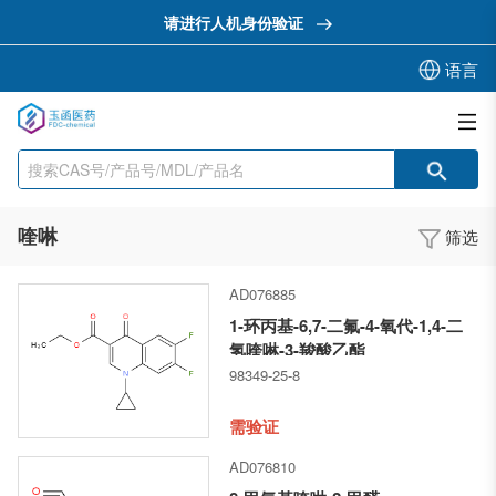
请进行人机身份验证
语言
喹啉
筛选
AD076885
1-环丙基-6,7-二氟-4-氧代-1,4-二
氢喹啉-3-羧酸乙酯
98349-25-8
需验证
AD076810