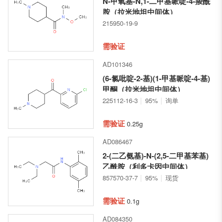
N-甲氧基-N,1-二甲基哌啶-4-羧酰
胺（拉米地坦中间体）
215950-19-9
需验证
AD101346
(6-氯吡啶-2-基)(1-甲基哌啶-4-基)
甲酮（拉米地坦中间体）
225112-16-3
95%
询单
需验证
0.25g
AD086467
2-(二乙氨基)-N-(2,5-二甲基苯基)
乙酰胺（利多卡因中间体）
857570-37-7
95%
现货
需验证
0.1g
AD084350