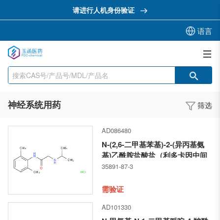
请进行人机身份验证
语言
神经系统用药
筛选
AD086480
N-(2,6-二甲基苯基)-2-(异丙基氨
基)乙酰胺盐酸盐（利多卡因中间
体）
35891-87-3
需验证
AD101330