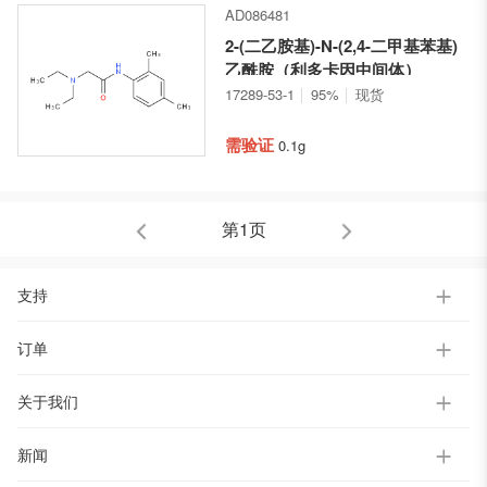
AD086481
2-(二乙胺基)-N-(2,4-二甲基苯基)
乙酰胺（利多卡因中间体）
17289-53-1
95%
现货
需验证
0.1g
第1页
支持
订单
关于我们
新闻