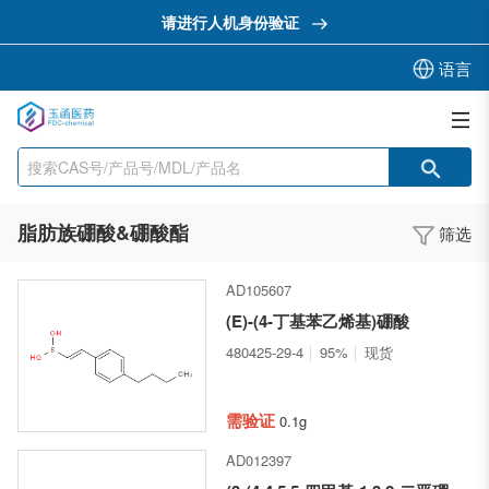
请进行人机身份验证
语言
脂肪族硼酸&硼酸酯
筛选
AD105607
(E)-(4-丁基苯乙烯基)硼酸
480425-29-4
95%
现货
需验证
0.1g
AD012397