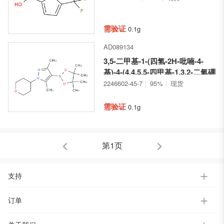
需验证
0.1g
AD089134
3,5-二甲基-1-(四氢-2H-吡喃-4-
基)-4-(4,4,5,5-四甲基-1,3,2-二氧硼
杂环戊烷-2-基)-1H-吡唑
2246602-45-7
95%
现货
需验证
0.1g
第1页
支持
订单