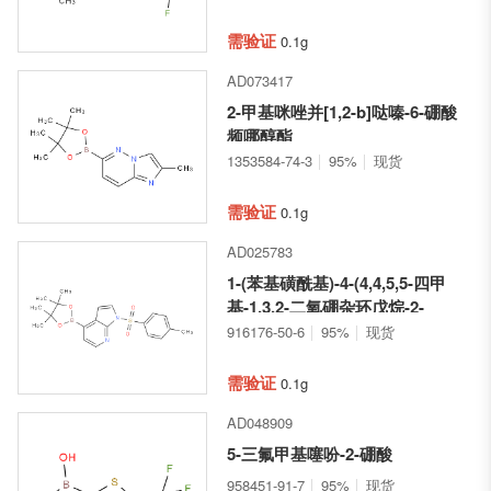
需验证
0.1g
AD073417
2-甲基咪唑并[1,2-b]哒嗪-6-硼酸
频哪醇酯
1353584-74-3
95%
现货
需验证
0.1g
AD025783
1-(苯基磺酰基)-4-(4,4,5,5-四甲
基-1,3,2-二氧硼杂环戊烷-2-
基)-1H-吡咯并[2,3-B]吡啶
916176-50-6
95%
现货
需验证
0.1g
AD048909
5-三氟甲基噻吩-2-硼酸
958451-91-7
95%
现货