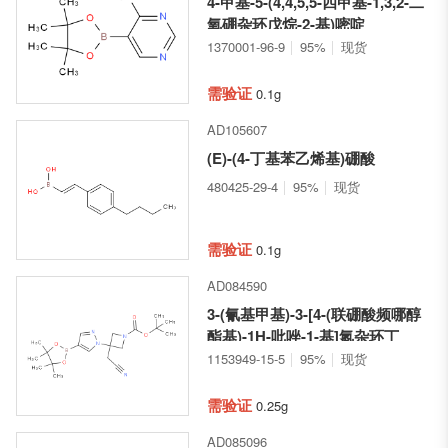
4-甲基-5-(4,4,5,5-四甲基-1,3,2-二
氧硼杂环戊烷-2-基)嘧啶
1370001-96-9
95%
现货
需验证
0.1g
AD105607
(E)-(4-丁基苯乙烯基)硼酸
480425-29-4
95%
现货
需验证
0.1g
AD084590
3-(氰基甲基)-3-[4-(联硼酸频哪醇
酯基)-1H-吡唑-1-基]氮杂环丁
烷-1-羧酸叔丁酯
1153949-15-5
95%
现货
需验证
0.25g
AD085096