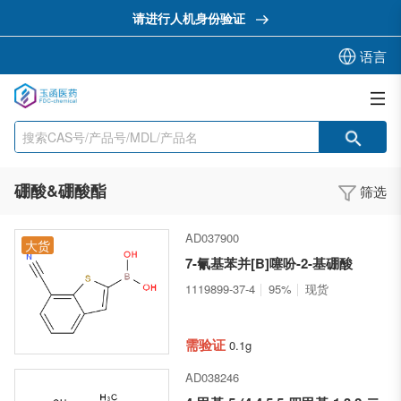
请进行人机身份验证
语言
硼酸&硼酸酯
筛选
AD037900
大货
7-氰基苯并[B]噻吩-2-基硼酸
1119899-37-4
95%
现货
需验证
0.1g
AD038246