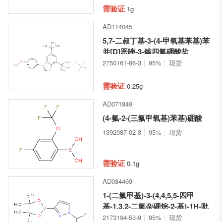
需验证
1g
AD114045
5,7-二叔丁基-3-(4-甲氧基苯基)苯
并[D]恶唑-3-鎓四氟硼酸盐
2750161-86-3
95%
现货
需验证
0.25g
AD071849
(4-氟-2-(三氟甲氧基)苯基)硼酸
1392087-02-3
95%
现货
需验证
0.1g
AD084469
1-(二氟甲基)-3-(4,4,5,5-四甲
基-1,3,2-二氧杂硼烷-2-基)-1H-吡
唑
2173194-53-9
95%
现货