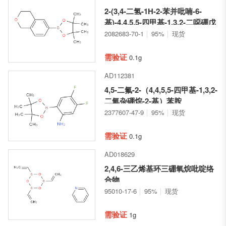
2-(3,4-二氢-1H-2-苯并吡喃-6-
基)-4,4,5,5-四甲基-1,3,2-二噁硼戊
环
2082683-70-1
95%
现货
需验证
0.1g
AD112381
4,5-二氟-2-（4,4,5,5-四甲基-1,3,2-
二氧杂硼烷-2-基）苯胺
2377607-47-9
95%
现货
需验证
0.1g
AD018629
2,4,6-三乙烯基环三硼氧烷吡啶络
合物
95010-17-6
95%
现货
需验证
1g