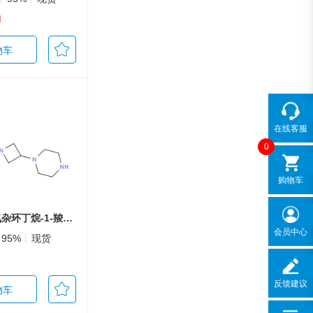
g
物车
在线客服
0
购物车
3-(哌嗪-1-基)氮杂环丁烷-1-羧酸叔丁酯
会员中心
95%
现货
反馈建议
物车