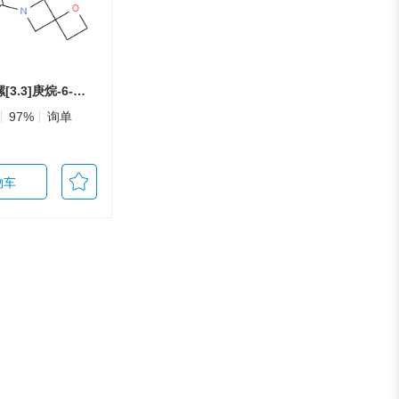
1-氧杂-6-氮杂螺[3.3]庚烷-6-羧酸叔丁酯
97%
询单
物车