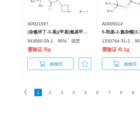
AD021597
AD005614
(杂氮环丁-3-基)(甲基)氨基甲酸叔丁酯盐酸盐
943060-59-1
95%
现货
1330764-31-2
9
需验证
/5g
需验证
/0.1g
购物车
购物车
1
2
3
4
5
6
7
8
9