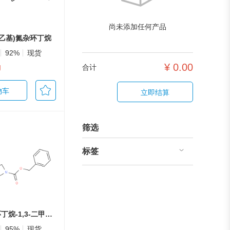
尚未添加任何产品
羟基乙基)氮杂环丁烷
92%
现货
¥
0.00
g
合计
物车
立即结算
筛选
标签
3-叔丁基氮杂环丁烷-1,3-二甲酸1-苄基酯
95%
现货