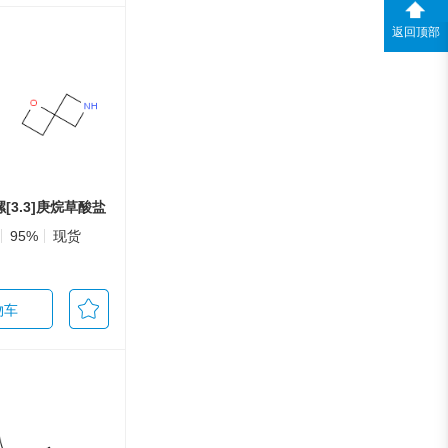
返回顶部
螺[3.3]庚烷草酸盐
95%
现货
物车