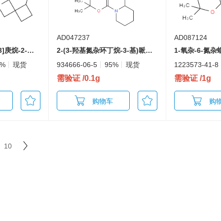
AD047237
AD087124
5-羟基-2-氮杂螺[3.3]庚烷-2-羧酸叔丁酯
2-(3-羟基氮杂环丁烷-3-基)哌啶-1-羧酸叔丁酯
5%
现货
934666-06-5
95%
现货
1223573-41-8
需验证
/0.1g
需验证
/1g
购物车
购
10