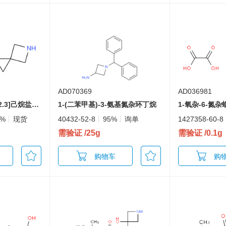
AD070369
AD036981
1,1-二氟-5-氮杂螺[2.3]己烷盐酸盐
1-(二苯甲基)-3-氨基氮杂环丁烷
1-氧杂-6-氮杂
5%
现货
40432-52-8
95%
询单
1427358-60-8
需验证
/25g
需验证
/0.1g
购物车
购