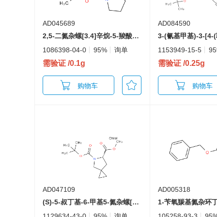
AD045689
AD084590
2,5-二氮杂螺[3.4]辛烷-5-羧酸叔丁基酯
1086398-04-0
95%
询单
1153949-15-5
9
需验证
/0.1g
需验证
/0.25g
购物车
购物车
AD047109
AD005318
(S)-5-叔丁基-6-甲基5-氮杂螺[2.4]庚烷-5,6-二羧酸酯
1-苄氧羰基氮杂环丁
1129634-43-0
95%
询单
105258-93-3
95