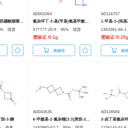
AD001064
AD116757
3-(氰基甲基)-3-[4-(联硼酸频哪醇酯基)-1H-吡唑-1-基]氮杂环丁烷-1-羧酸叔丁酯
氮杂环丁-3-基(甲基)氨基甲酸叔丁酯
1-甲基-3-(
5%
现货
577777-20-9
95%
现货
1363381-66-1
需验证
/0.1g
需验证
/0.25
购物车
购
AD043535
AD118584
烷-3-酮
6-甲酰基-2-氮杂螺[3.3]庚烷-2-羧酸叔丁酯
%
询单
1440960-67-7
95%
现货
1236144-51-6