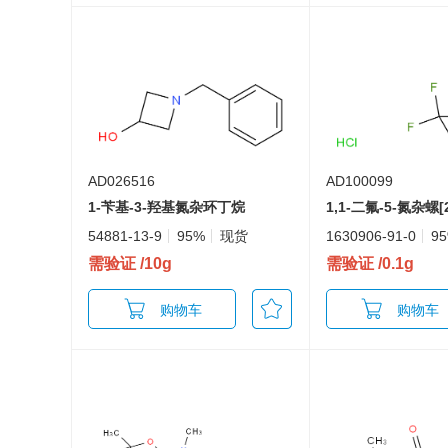
AD026516
AD100099
1-苄基-3-羟基氮杂环丁烷
54881-13-9
95%
现货
1630906-91-0
9
需验证
/10g
需验证
/0.1g
购物车
购物车