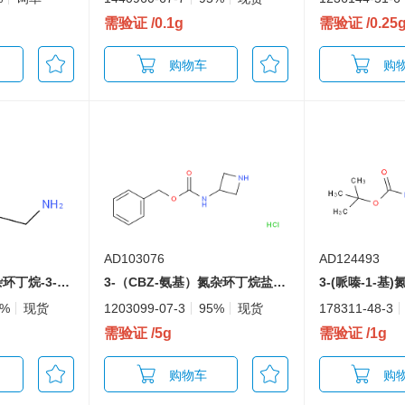
需验证
/0.1g
需验证
/0.25
购物车
购
AD103076
AD124493
（1-甲基磺酰基氮杂环丁烷-3-基）甲胺
3-（CBZ-氨基）氮杂环丁烷盐酸盐
5%
现货
1203099-07-3
95%
现货
178311-48-3
需验证
/5g
需验证
/1g
购物车
购