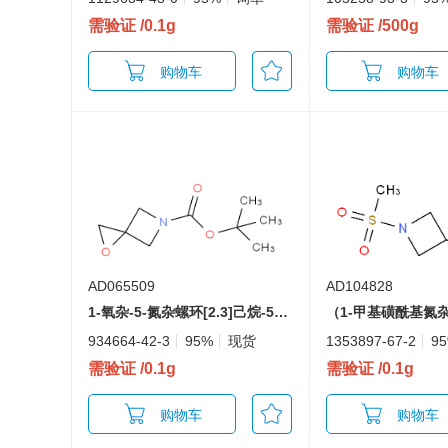
需验证
/0.1g
需验证
/500g
购物车
购物车
AD065509
AD104828
1-氧杂-5-氮杂螺环[2.3]己烷-5-羧酸叔丁酯
934664-42-3
95%
现货
1353897-67-2
9
需验证
/0.1g
需验证
/0.1g
购物车
购物车