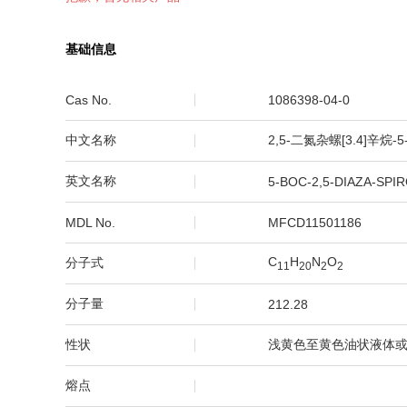
基础信息
Cas No.
1086398-04-0
中文名称
2,5-二氮杂螺[3.4]辛烷
英文名称
5-BOC-2,5-DIAZA-SPI
MDL No.
MFCD11501186
C
H
N
O
分子式
1
1
2
0
2
2
分子量
212.28
性状
浅黄色至黄色油状液体或固体 -Ligh
熔点