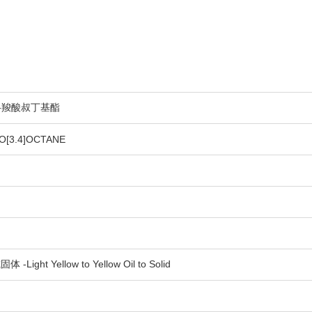
-5-羧酸叔丁基酯
RO[3.4]OCTANE
t Yellow to Yellow Oil to Solid