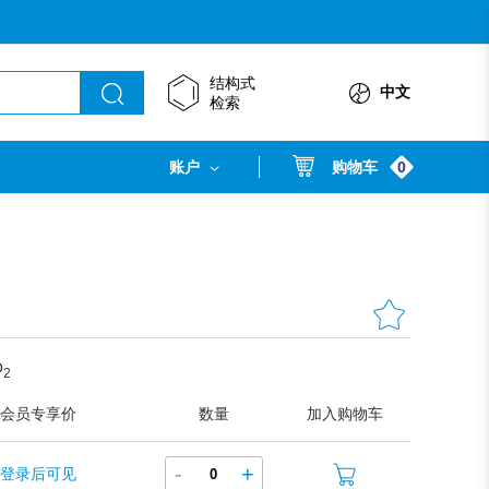
结构式
中文
检索
0
账户
购物车
O
2
会员专享价
数量
加入购物车
-
+
登录后可见