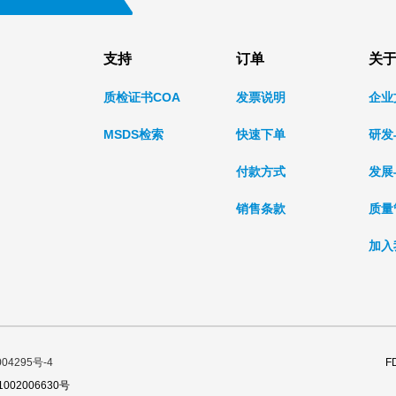
支持
订单
关
质检证书COA
发票说明
企业
MSDS检索
快速下单
研发
付款方式
发展
销售条款
质量
加入
04295号-4
F
002006630号