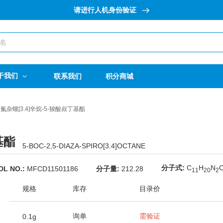
请进行人机身份验证
于我们
联系我们
积分商城
-二氮杂螺[3.4]辛烷-5-羧酸叔丁基酯
基酯
5-BOC-2,5-DIAZA-SPIRO[3.4]OCTANE
分子式:
C
H
N
DL NO.:
MFCD11501186
分子量:
212.28
1
1
2
0
2
规格
库存
目录价
询单
需验证
0.1g