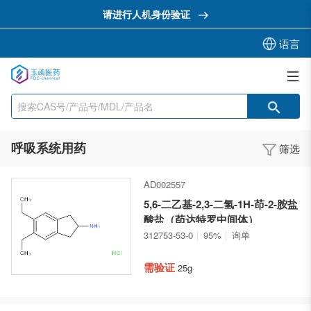
请进行人机身份验证
语言
呼吸系统用药
筛选
AD002557
5,6-二乙基-2,3-二氢-1H-茚-2-胺盐
酸盐（茚达特罗中间体）
312753-53-0
95%
询单
需验证
25g