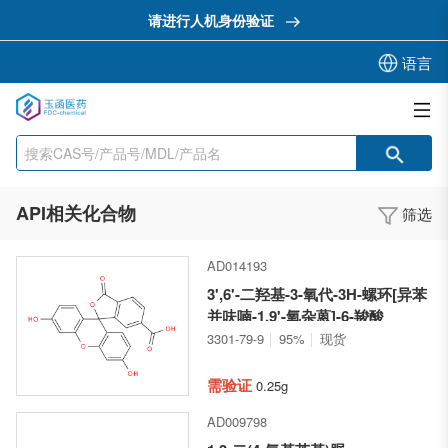
请进行人机身份验证
语言
API相关化合物
筛选
AD014193
3',6'-二羟基-3-氧代-3H-螺环[异苯
并呋喃-1,9'-氧杂蒽]-6-羧酸
3301-79-9
95%
现货
需验证
0.25g
AD009798