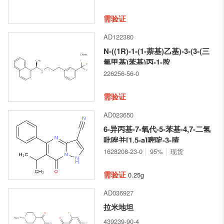
需验证
AD122380
N-((1R)-1-(1-萘基)乙基)-3-(3-(三
氟甲基)苯基)丙-1-胺
226256-56-0
需验证
AD023650
6-异丙基-7-氧代-5-苯基-4,7-二氢
吡唑并[1,5-a]嘧啶-3-腈
1628208-23-0
95%
现货
需验证
0.25g
AD036927
拉米地坦
439239-90-4