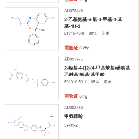
AD078446
2-乙基氨基-6-氯-4-甲基-4-苯
基-4H-3
21715-46-8
98%
询单
需验证
0.25g
AD037975
2-羟基-4-[[2-(4-甲基苯基)磺氧基
乙酰基]氨基]苯甲酸
501919-59-1
95%
询单
需验证
0.1g
AD002285
甲氨蝶呤
59-05-2