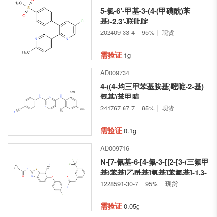
5-氯-6’-甲基-3-(4-(甲磺酰)苯
基)-2,3’-联吡啶
202409-33-4
95%
现货
需验证
1g
AD009734
4-((4-均三甲苯基胺基)嘧啶-2-基)
氨基)苯甲腈
244767-67-7
95%
现货
需验证
0.1g
AD009716
N-[7-氰基-6-[4-氟-3-[[2-[3-(三氟甲
基)苯基]乙酰基]氨基]苯氧基]-1,3-
苯并噻唑-2-基]环丙甲酰胺
1228591-30-7
95%
现货
需验证
0.05g