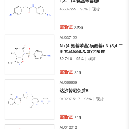
1,3-二(4-氨基苯基)脲
4550-72-5
95%
现货
需验证
0.05g
AD037122
N-((4-氨基苯基)磺酰基)-N-(3,4-二
甲基异噁唑-5-基)乙酰胺
80-74-0
95%
现货
需验证
0.1g
AD066609
达沙替尼杂质B
910297-51-7
95%
现货
需验证
0.1g
AD012312