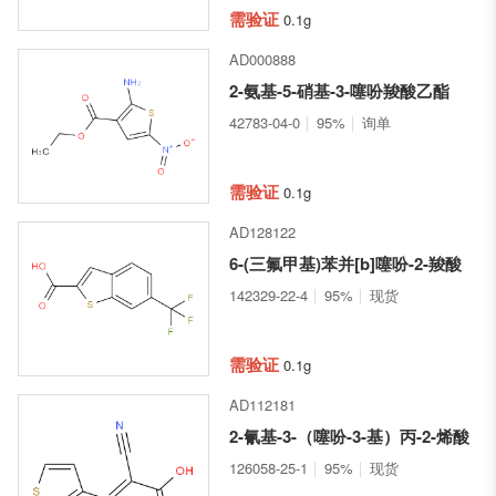
需验证
0.1g
AD000888
2-氨基-5-硝基-3-噻吩羧酸乙酯
42783-04-0
95%
询单
需验证
0.1g
AD128122
6-(三氟甲基)苯并[b]噻吩-2-羧酸
142329-22-4
95%
现货
需验证
0.1g
AD112181
2-氰基-3-（噻吩-3-基）丙-2-烯酸
126058-25-1
95%
现货