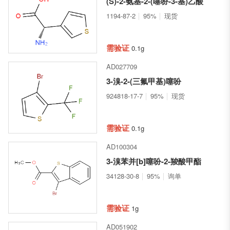
(S)-2-氨基-2-(噻吩-3-基)乙酸
1194-87-2
95%
现货
需验证
0.1g
AD027709
3-溴-2-(三氟甲基)噻吩
924818-17-7
95%
现货
需验证
0.1g
AD100304
3-溴苯并[b]噻吩-2-羧酸甲酯
34128-30-8
95%
询单
需验证
1g
AD051902