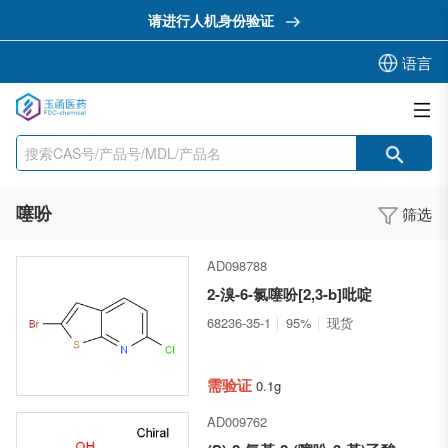
请进行人机身份验证
语言
噻吩
筛选
AD098788
2-溴-6-氯噻吩[2,3-b]吡啶
68236-35-1
95%
现货
需验证
0.1g
AD009762