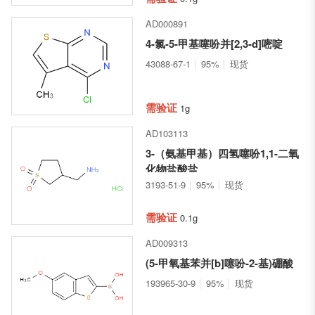
AD000891
4-氯-5-甲基噻吩并[2,3-d]嘧啶
43088-67-1
95%
现货
需验证
1g
AD103113
3-（氨基甲基）四氢噻吩1,1-二氧
化物盐酸盐
3193-51-9
95%
现货
需验证
0.1g
AD009313
(5-甲氧基苯并[b]噻吩-2-基)硼酸
193965-30-9
95%
现货