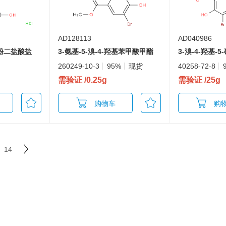
AD128113
AD040986
苯酚二盐酸盐
3-氨基-5-溴-4-羟基苯甲酸甲酯
3-溴-4-羟基-
260249-10-3
95%
现货
40258-72-8
需验证
/0.25g
需验证
/25g
购物车
购
14