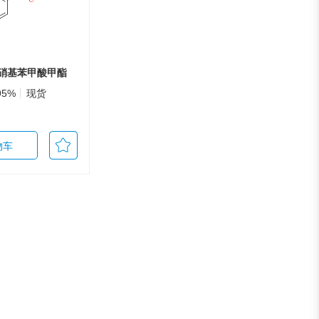
5-硝基苯甲酸甲酯
95%
现货
物车