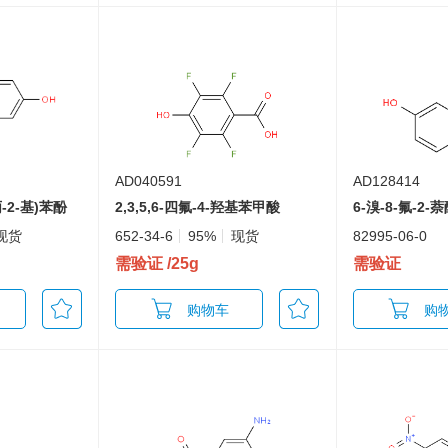
AD040591
AD128414
丙-2-基)苯酚
2,3,5,6-四氟-4-羟基苯甲酸
6-溴-8-氟-2-
现货
652-34-6
95%
现货
82995-06-0
需验证
/25g
需验证
购物车
购