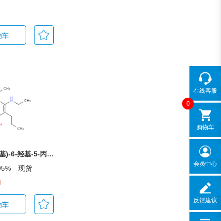
物车
在线客服
0
购物车
1,1'-(4-(乙基氨基)-6-羟基-5-丙基-1,3-亚苯基)二乙酮
会员中心
95%
现货
g
反馈建议
物车