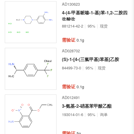
AD130623
4-(4-甲基哌嗪-1-基)苯-1,2-二胺四
盐酸盐
881214-42-2
95%
现货
需验证
0.1g
AD028702
(S)-1-[4-(三氟甲基)苯基]乙胺
84499-73-0
95%
现货
需验证
0.1g
AD012491
3-氨基-2-硝基苯甲酸乙酯
193014-01-6
95%
询单
需验证
5g