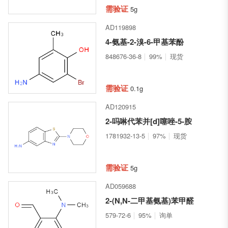
需验证
5g
AD119898
4-氨基-2-溴-6-甲基苯酚
848676-36-8
99%
现货
需验证
0.1g
AD120915
2-吗啉代苯并[d]噻唑-5-胺
1781932-13-5
97%
现货
需验证
5g
AD059688
2-(N,N-二甲基氨基)苯甲醛
579-72-6
95%
询单