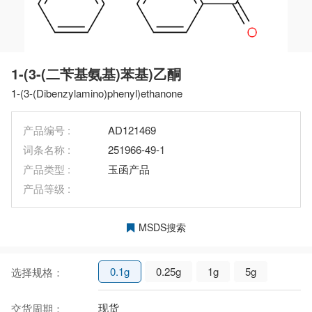
1-(3-(二苄基氨基)苯基)乙酮
1-(3-(Dibenzylamino)phenyl)ethanone
产品编号 :
AD121469
词条名称 :
251966-49-1
产品类型 :
玉函产品
产品等级 :
MSDS搜索
0.1g
0.25g
1g
5g
选择规格：
现货
交货周期：