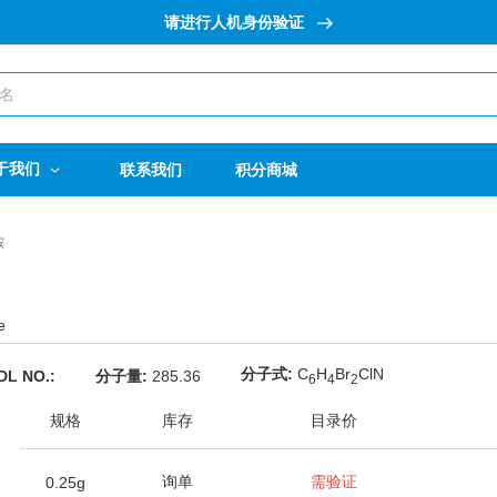
请进行人机身份验证
于我们
联系我们
积分商城
胺
e
分子式:
C
H
Br
ClN
DL NO.:
分子量:
285.36
6
4
2
规格
库存
目录价
询单
需验证
0.25g