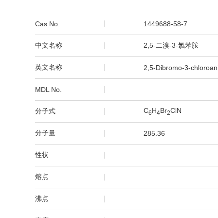
Cas No.
1449688-58-7
中文名称
2,5-二溴-3-氯苯胺
英文名称
2,5-Dibromo-3-chloroani
MDL No.
C
H
Br
ClN
分子式
6
4
2
分子量
285.36
性状
熔点
沸点