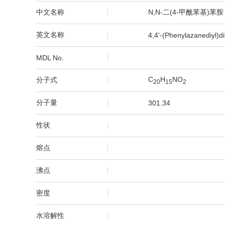
中文名称
N,N-二(4-甲酰苯基)苯胺
英文名称
4,4'-(Phenylazanediyl)
MDL No.
C
H
NO
分子式
2
0
1
5
2
分子量
301.34
性状
熔点
沸点
密度
水溶解性