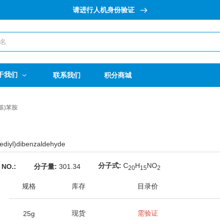
请进行人机身份验证
于我们
联系我们
积分商城
苯基)苯胺
ediyl)dibenzaldehyde
分子式:
C
H
NO
 NO.:
分子量:
301.34
2
0
1
5
2
规格
库存
目录价
现货
需验证
25g