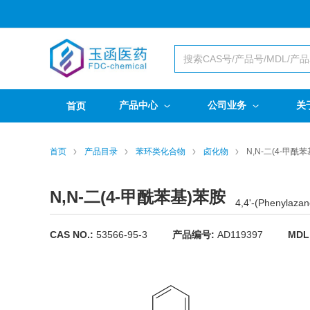
产品中心
公司业务
关
首页
首页
产品目录
苯环类化合物
卤化物
N,N-二(4-甲酰
N,N-二(4-甲酰苯基)苯胺
4,4'-(Phenylazan
CAS NO.:
53566-95-3
产品编号:
AD119397
MDL