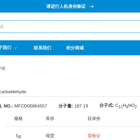
请进行人机身份验证
于我们
联系我们
积分商城
甲醛
-carbaldehyde
分子式:
C
H
NO
L NO.:
MFCD05864557
分子量:
187.19
1
1
9
2
规格
库存
目录价
现货
需验证
5g