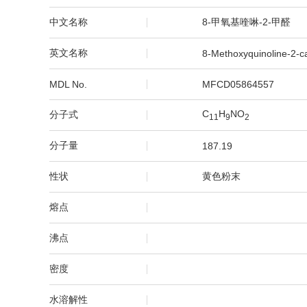
中文名称
8-甲氧基喹啉-2-甲醛
英文名称
8-Methoxyquinoline-2-c
MDL No.
MFCD05864557
C
H
NO
分子式
1
1
9
2
分子量
187.19
性状
黄色粉末
熔点
沸点
密度
水溶解性