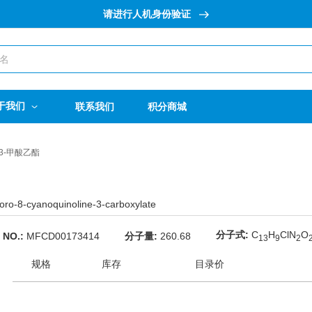
请进行人机身份验证
于我们
联系我们
积分商城
-3-甲酸乙酯
loro-8-cyanoquinoline-3-carboxylate
分子式:
C
H
ClN
O
 NO.:
MFCD00173414
分子量:
260.68
1
3
9
2
规格
库存
目录价