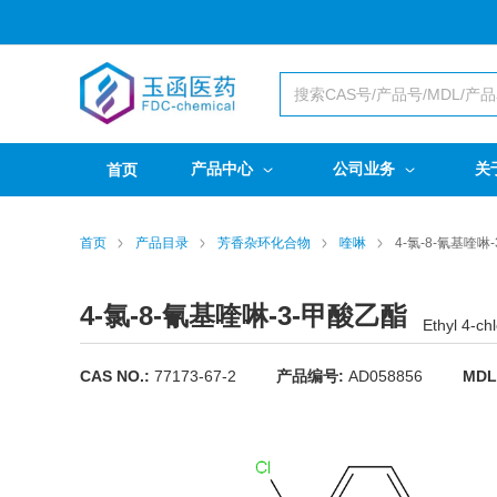
产品中心
公司业务
关
首页
首页
产品目录
芳香杂环化合物
喹啉
4-氯-8-氰基喹啉
4-氯-8-氰基喹啉-3-甲酸乙酯
Ethyl 4-ch
CAS NO.:
77173-67-2
产品编号:
AD058856
MDL