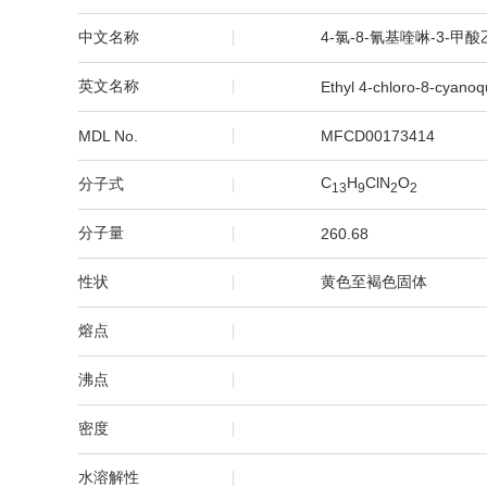
中文名称
4-氯-8-氰基喹啉-3-甲
英文名称
Ethyl 4-chloro-8-cyanoq
MDL No.
MFCD00173414
C
H
ClN
O
分子式
1
3
9
2
2
分子量
260.68
性状
黄色至褐色固体
熔点
沸点
密度
水溶解性