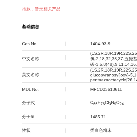
抱歉，暂无相关产品
基础信息
Cas No.
1404-93-9
(1S,2R,18R,19R,22S
中文名称
氯-2,18,32,35,37-五羟基
碳-3,5,8(48),9,11,14,1
(1S,2R,18R,19R,22S,25R
英文名称
glucopyranosyl]oxy}-5,1
pentaazaoctacyclo[26.14
MDL No.
MFCD03613611
C
H
Cl
N
O
分子式
6
6
7
6
3
9
2
4
分子量
1485.71
性状
类白色粉末