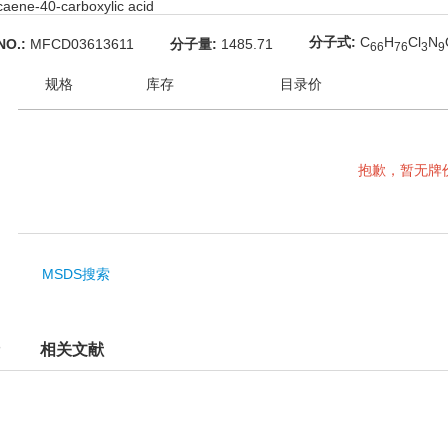
caene-40-carboxylic acid
分子式:
C
H
Cl
N
NO.:
MFCD03613611
分子量:
1485.71
6
6
7
6
3
9
规格
库存
目录价
抱歉，暂无牌
MSDS搜索
相关文献