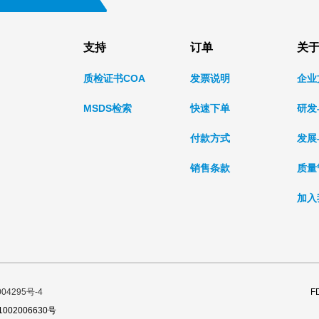
支持
订单
关
质检证书COA
发票说明
企业
MSDS检索
快速下单
研发
付款方式
发展
销售条款
质量
加入
04295号-4
F
002006630号