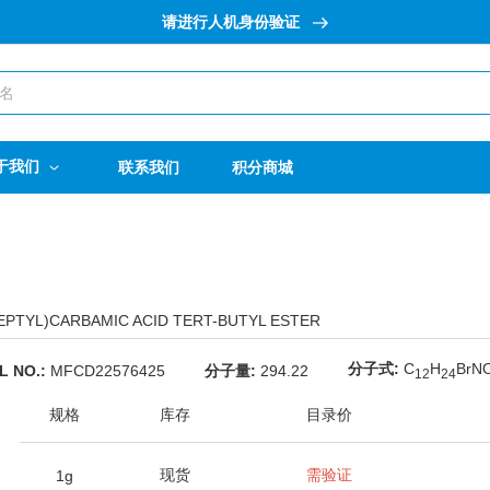
请进行人机身份验证
于我们
联系我们
积分商城
PTYL)CARBAMIC ACID TERT-BUTYL ESTER
分子式:
C
H
BrN
L NO.:
MFCD22576425
分子量:
294.22
1
2
2
4
规格
库存
目录价
现货
需验证
1g