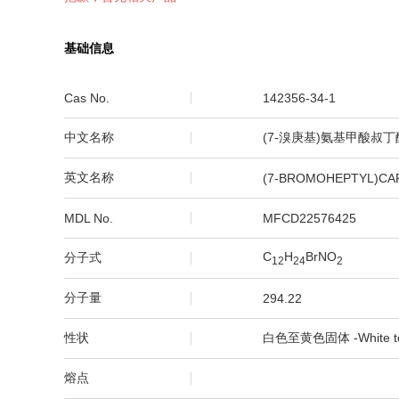
基础信息
Cas No.
142356-34-1
中文名称
(7-溴庚基)氨基甲酸叔丁
英文名称
(7-BROMOHEPTYL)CAR
MDL No.
MFCD22576425
C
H
BrNO
分子式
1
2
2
4
2
分子量
294.22
性状
白色至黄色固体 -White to Y
熔点