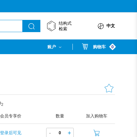
结构式
中文
检索
0
账户
购物车
O
2
会员专享价
数量
加入购物车
-
+
登录后可见