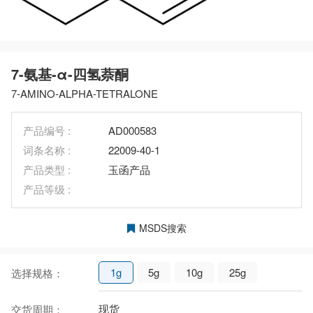
7-氨基-α-四氢萘酮
7-AMINO-ALPHA-TETRALONE
产品编号 :
AD000583
词条名称 :
22009-40-1
产品类型 :
玉函产品
产品等级 :
MSDS搜索
1g
5g
10g
25g
选择规格：
现货
交货周期：